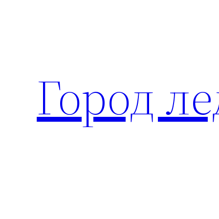
Перейти
к
содержимому
Город ле