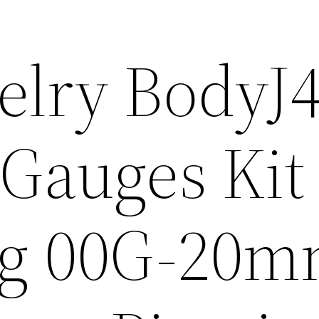
elry BodyJ
 Gauges Kit
ng 00G-20