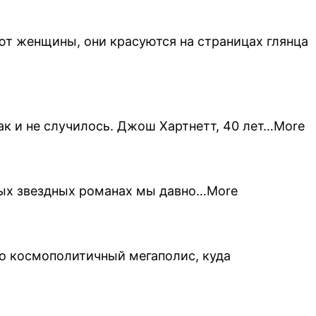
т женщины, они красуются на страницах глянца
ак и не случилось. Джош Хартнетт, 40 лет…More
тных звездных романах мы давно…More
то космополитичный мегаполис, куда