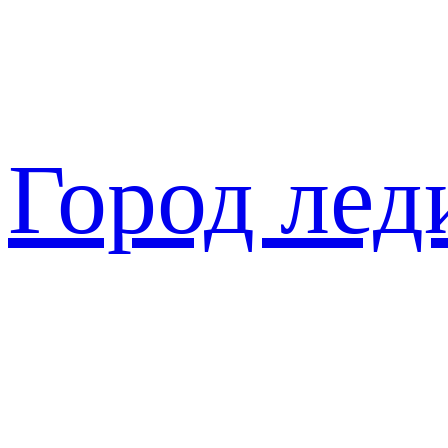
Перейти
к
содержимому
Город лед