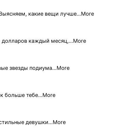
. Выясняем, какие вещи лучше…More
яч долларов каждый месяц,…More
овые звезды подиума…More
как больше тебе…More
е стильные девушки…More