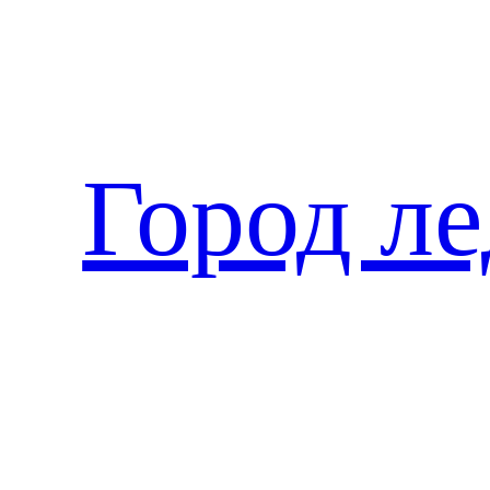
Перейти
к
содержимому
Город л