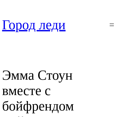
Перейти
к
содержимому
Город леди
Эмма Стоун
вместе с
бойфрендом