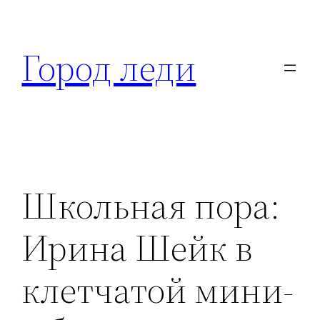
Перейти
к
Город леди
содержимому
Школьная пора:
Ирина Шейк в
клетчатой мини-