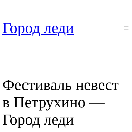
Перейти
к
содержимому
Город леди
Фестиваль невест
в Петрухино —
Город леди