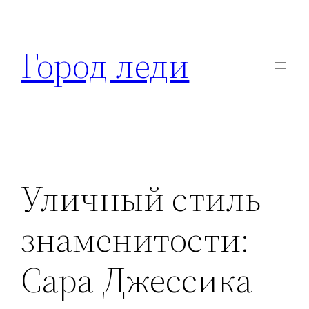
Перейти
к
Город леди
содержимому
Уличный стиль
знаменитости:
Сара Джессика