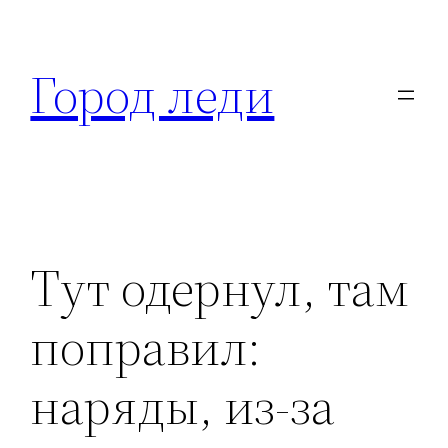
Перейти
к
Город леди
содержимому
Тут одернул, там
поправил:
наряды, из-за