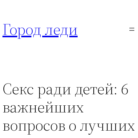
Перейти
к
Город леди
содержимому
Секс ради детей: 6
важнейших
вопросов о лучших