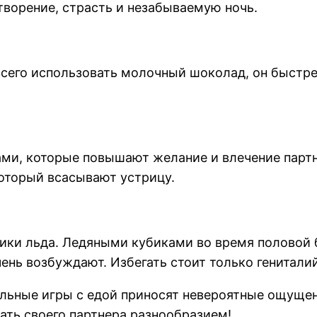
творение, страсть и незабываемую ночь.
сего использовать молочный шоколад, он быстрее
и, которые повышают желание и влечение партне
оторый всасывают устрицу.
ики льда. Ледяными кубиками во время половой 
чень возбуждают. Избегать стоит только генитали
уальные игры с едой приносят невероятные ощуще
вать своего партнера разнообразием!