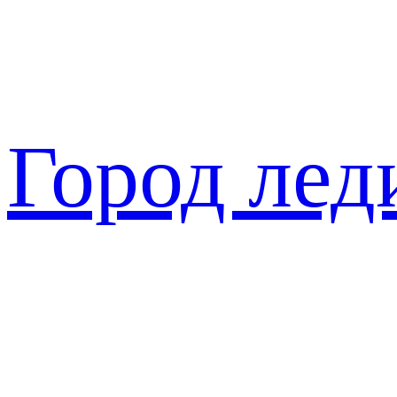
Перейти
к
содержимому
Город лед