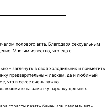
чалом полового акта. Благодаря сексуальным
ние. Многим известно, что еда с
льно – заглянуть в свой холодильник и приметить
инку предварительным ласкам, да и любимый
е, что в сексе очень важно.
в возьмите на заметку парочку дельных
гара страсти резать банан или разламывать