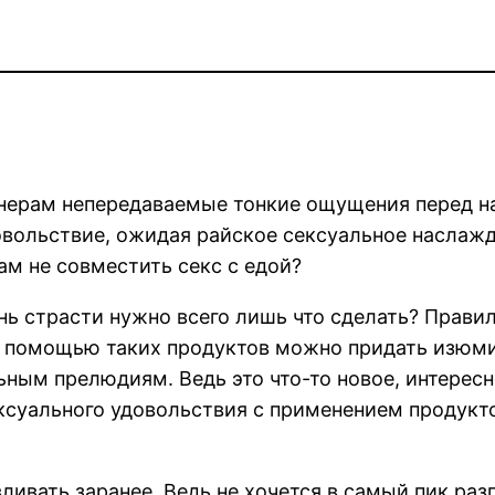
нерам непередаваемые тонкие ощущения перед на
овольствие, ожидая райское сексуальное наслажде
м не совместить секс с едой?
нь страсти нужно всего лишь что сделать? Прави
 С помощью таких продуктов можно придать изюм
ным прелюдиям. Ведь это что-то новое, интересно
ксуального удовольствия с применением продукто
ливать заранее. Ведь не хочется в самый пик раз