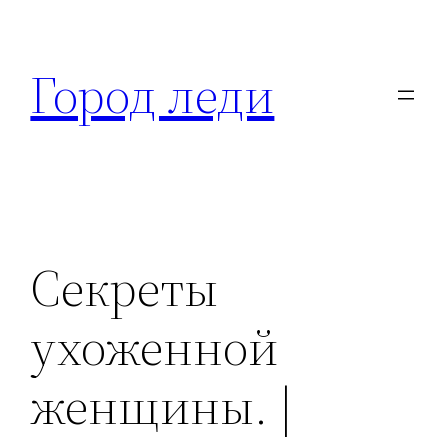
Перейти
к
Город леди
содержимому
Секреты
ухоженной
женщины. |