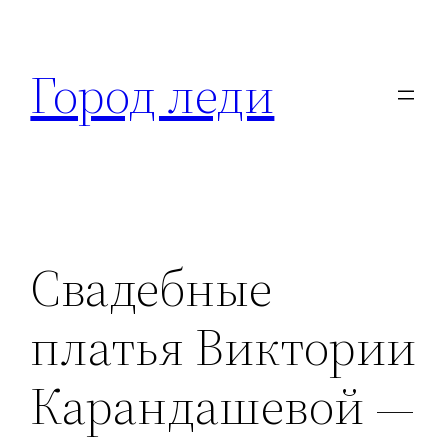
Перейти
к
Город леди
содержимому
Свадебные
платья Виктории
Карандашевой —