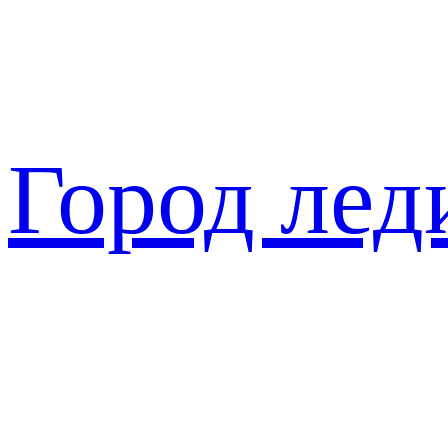
Перейти
к
содержимому
Город лед