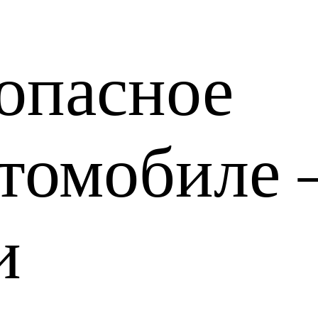
опасное
втомобиле
и