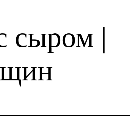
с сыром |
нщин