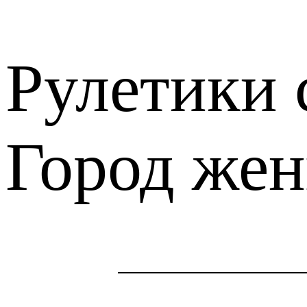
Рулетики 
Город же