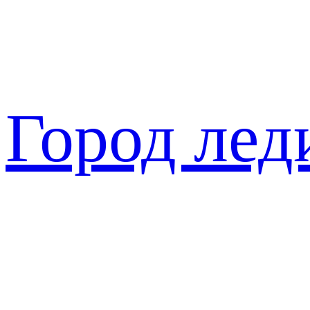
Перейти
к
содержимому
Город лед