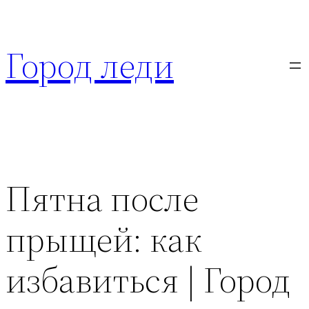
Перейти
к
Город леди
содержимому
Пятна после
прыщей: как
избавиться | Город