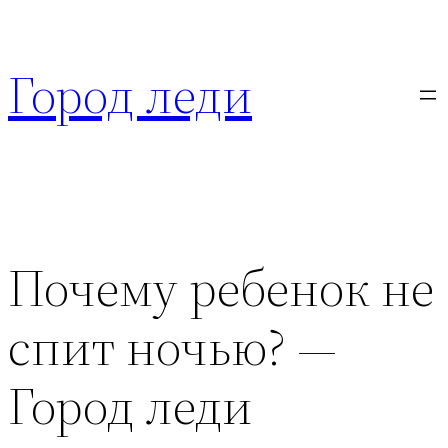
Перейти
к
Город леди
содержимому
Почему ребенок не
спит ночью? —
Город леди