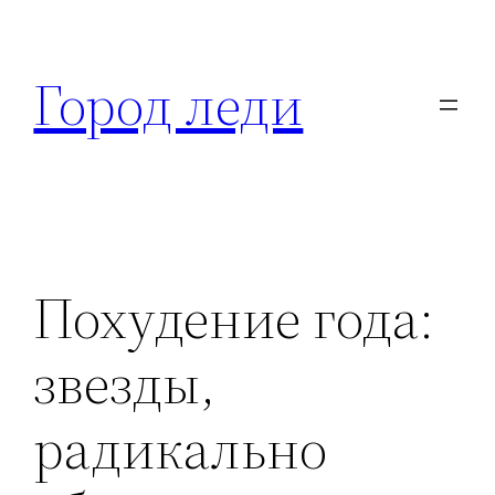
Перейти
к
Город леди
содержимому
Похудение года:
звезды,
радикально