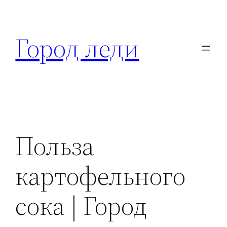
Перейти
к
Город леди
содержимому
Польза
картофельного
сока | Город