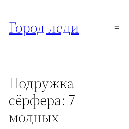
Перейти
к
Город леди
содержимому
Подружка
сёрфера: 7
модных