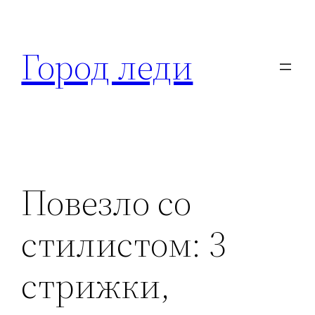
Перейти
к
Город леди
содержимому
Повезло со
стилистом: 3
стрижки,