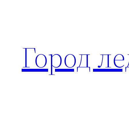
Перейти
к
содержимому
Город ле