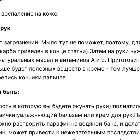
 воспаление на коже.
 рук
т загрязнений. Мыло тут не поможет, поэтому, дл
арба приведен в конце статьи).Затем на руки ну
натуральных масел и витаминов А и Е. Приготовит
льше будет полезных веществ в креме – тем лучше
елись кончики пальцев.
 быть:
ость в которую вы будете окунать руки);полиэти
вички;увлажняющий бальзам или крем для рук.Па
ужно растворить парафин на водяной бане, и дел
н, может привести к нежелательным последствия