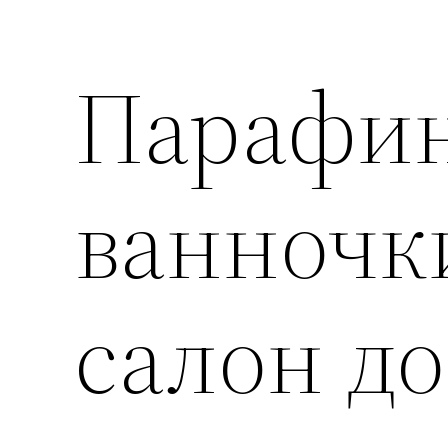
Парафи
ванночк
салон до