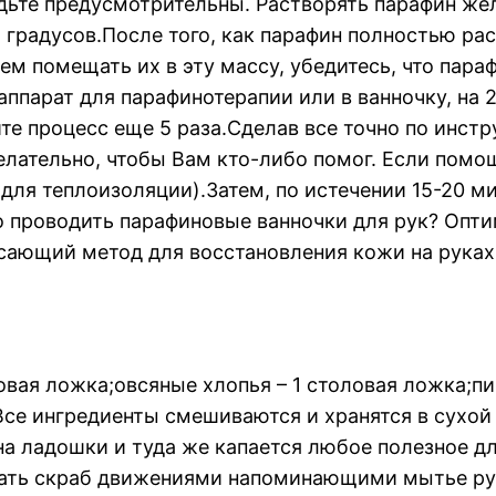
дьте предусмотрительны. Растворять парафин же
градусов.После того, как парафин полностью расп
м помещать их в эту массу, убедитесь, что пара
аппарат для парафинотерапии или в ванночку, на
рите процесс еще 5 раза.Сделав все точно по инст
лательно, чтобы Вам кто-либо помог. Если помощ
для теплоизоляции).Затем, по истечении 15-20 м
 проводить парафиновые ванночки для рук? Оптим
сающий метод для восстановления кожи на руках
овая ложка;овсяные хлопья – 1 столовая ложка;пи
Все ингредиенты смешиваются и хранятся в сухой
на ладошки и туда же капается любое полезное д
ирать скраб движениями напоминающими мытье рук