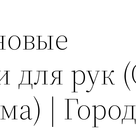
новые
и для рук 
ма) | Горо