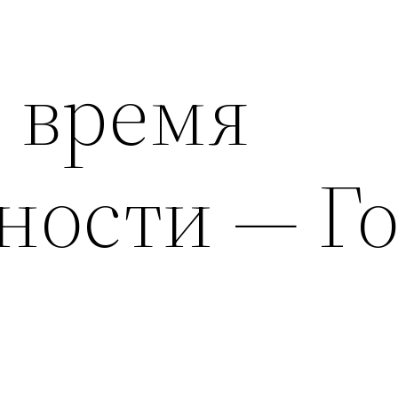
о время
ности — Г