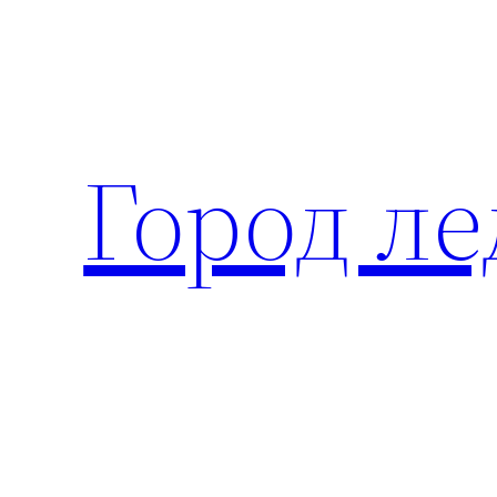
Перейти
к
содержимому
Город ле