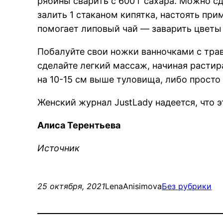
рябины сварить с 600 г сахара. Можно сде
залить 1 стаканом кипятка, настоять при
помогает липовый чай — заварить цветы л
Побалуйте свои ножки ванночками с трав
сделайте легкий массаж, начиная растир
на 10-15 см выше туловища, либо просто
Женский журнал JustLady надеется, что э
Алиса Терентьева
Источник
25 октября, 2021
LenaAnisimova
Без рубрики