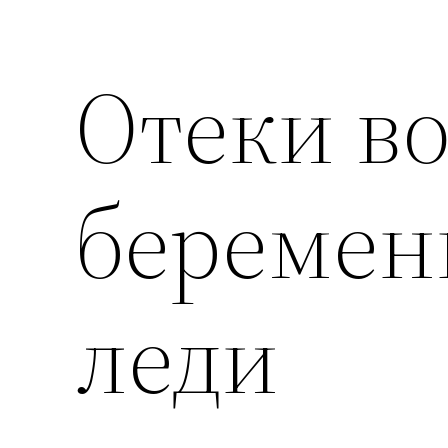
Отеки в
беремен
леди