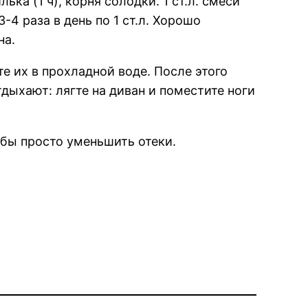
ька (1 ч), корня солодки. 1 ст.л. смеси
-4 раза в день по 1 ст.л. Хорошо
на.
 их в прохладной воде. После этого
дыхают: лягте на диван и поместите ноги
 бы просто уменьшить отеки.