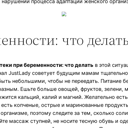
и нарушении процесса адаптации женского органи
енности: что делат
теки при беременности: что делать
в этой ситуа
нал JustLady советует будущим мамам тщательно
ы быть небольшими, чтобы не переедать. Питание
азным. Ешьте больше овощей, фруктов, зелени, м
ржится кальций, калий и магний. Желательно ест
 есть копченые, острые и маринованные продукты,
организме, поэтому следите за тем, сколько соли
те массаж ступней, не носите тесную обувь и оде