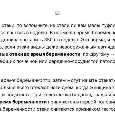
с отеки, то вспомните, не стали ли вам малы туфл
тся ваш вес в неделю. В норме во время беремен
а должна составить 350 г в неделю. Это норма, и 
но, если отеки видны даже невооруженным взглядо
ытые
отеки во время беременности
, по-другому 
меющих почечной или сердечно-сосудистой патоло
о время беременности
, затем могут начать отекат
Больше всего отекают ноги днем, когда женщина х
х и лодыжках. При отеках кожа бледная, гладкая 
 время беременности
появляются в первой половин
не беременности отеки считаются признаком гест