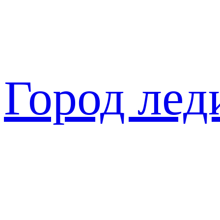
Перейти
к
содержимому
Город лед