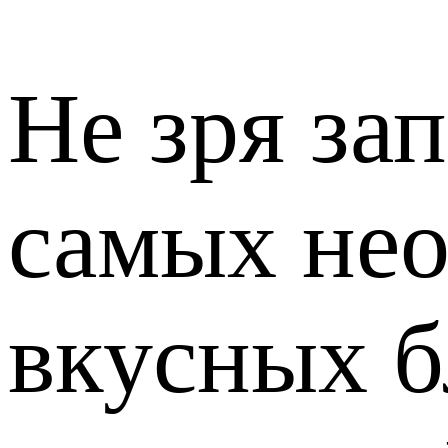
Не зря зап
самых не
вкусных б