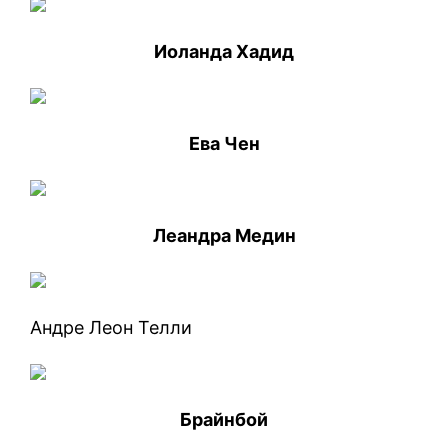
Иоланда Хадид
Ева Чен
Леандра Медин
Андре Леон Телли
Брайнбой