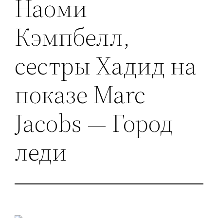
Наоми
Кэмпбелл,
сестры Хадид на
показе Marc
Jacobs — Город
леди