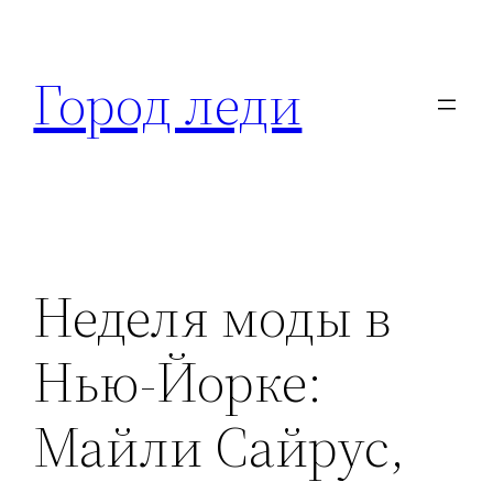
Перейти
к
Город леди
содержимому
Неделя моды в
Нью-Йорке:
Майли Сайрус,