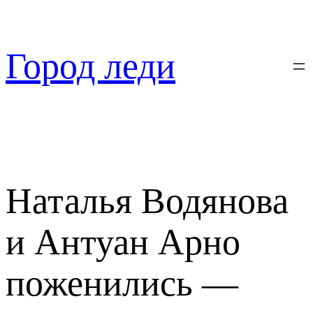
Перейти
к
содержимому
Город леди
Наталья Водянова
и Антуан Арно
поженились —