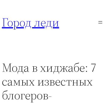
Перейти
к
Город леди
содержимому
Мода в хиджабе: 7
самых известных
блогеров-