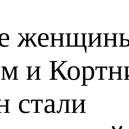
е женщин
м и Кортн
н стали