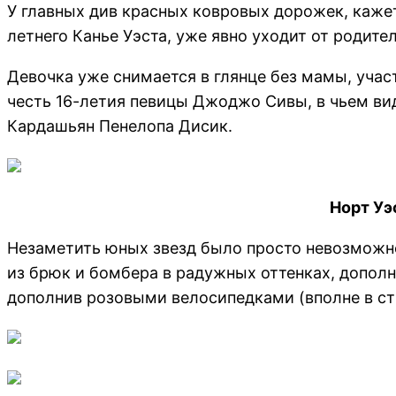
У главных див красных ковровых дорожек, кажет
летнего Канье Уэста, уже явно уходит от родите
Девочка уже снимается в глянце без мамы, участ
честь 16-летия певицы Джоджо Сивы, в чьем вид
Кардашьян Пенелопа Дисик.
Норт Уэ
Незаметить юных звезд было просто невозможно
из брюк и бомбера в радужных оттенках, дополни
дополнив розовыми велосипедками (вполне в ст