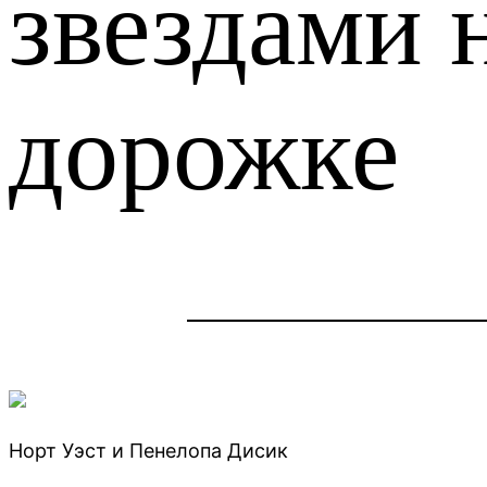
звездами 
дорожке
Норт Уэст и Пенелопа Дисик