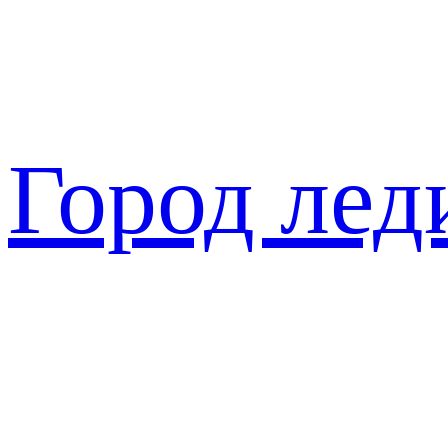
Перейти
к
содержимому
Город лед