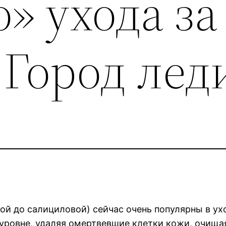
» ухода за
 Город лед
 до салициловой) сейчас очень популярны в ухо
 уровне, удаляя омертвевшие клетки кожи, очища