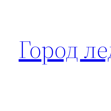
Перейти
к
содержимому
Город ле