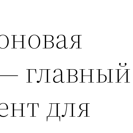
оновая
 — главный
ент для