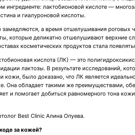
ом ингредиенте: лактобионовой кислоте — много
стина и гиалуроновой кислоты.
е замедляются, а время отшелушивания роговых ч
ты, которые деликатно отшелушивают верхние с
составах косметических продуктов стала появлять
ктобионовая кислота (ЛК) — это полигидроксикис
сидации лактозы. В результате исследований, ко
 кожи, было доказано, что ЛК является идеальн
ке. Она обладает такими же преимуществами, об
яет и помогает добиться равномерного тона кожи
олог Best Clinic Алина Опуева.
ходе за кожей?