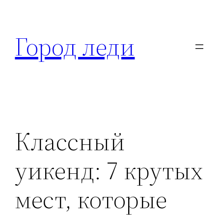
Перейти
к
Город леди
содержимому
Классный
уикенд: 7 крутых
мест, которые