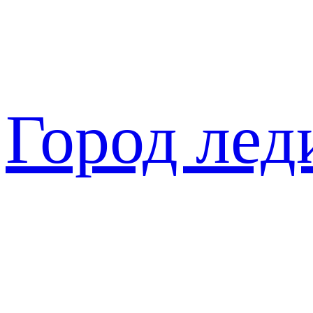
Перейти
к
содержимому
Город лед