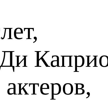
лет,
Ди Каприо
 актеров,