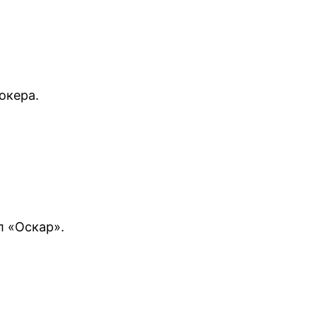
окера.
л «Оскар».