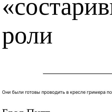
«состарив
роли
Они были готовы проводить в кресле гримера по