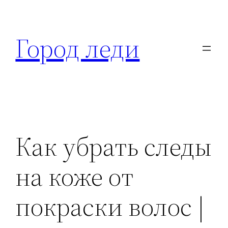
Перейти
к
Город леди
содержимому
Как убрать следы
на коже от
покраски волос |