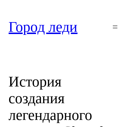
Перейти
к
содержимому
Город леди
История
создания
легендарного