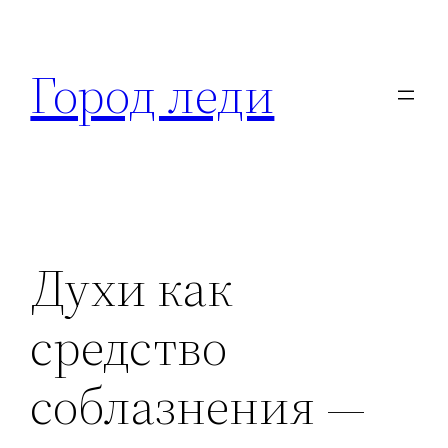
Перейти
к
Город леди
содержимому
Духи как
средство
соблазнения —