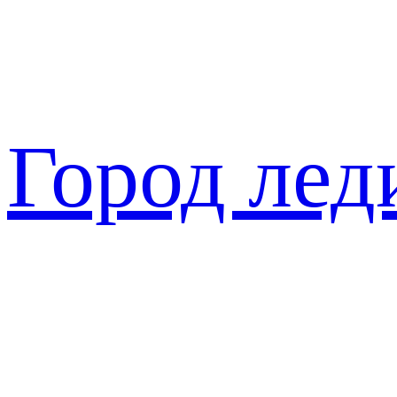
Перейти
к
содержимому
Город лед