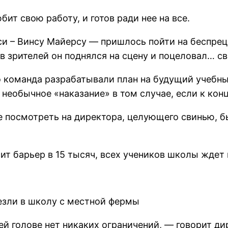
ит свою работу, и готов ради нее на все.
 – Винсу Майерсу — пришлось пойти на беспрецед
ов зрителей он поднялся на сцену и поцеловал… с
о команда разрабатывали план на будущий учебны
необычное «наказание» в том случае, если к концу
е посмотреть на директора, целующего свинью, б
сит барьер в 15 тысяч, всех учеников школы ждет 
езли в школу с местной фермы
ей голове нет никаких ограничений, — говорит ди