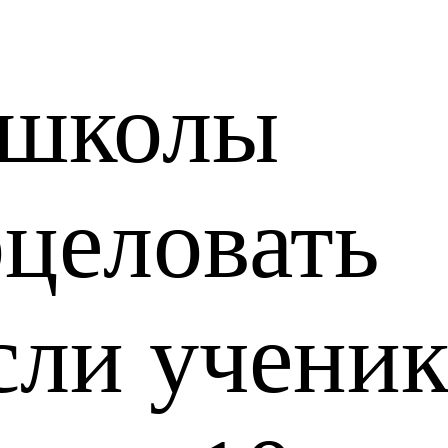
 школы
целовать
сли учени