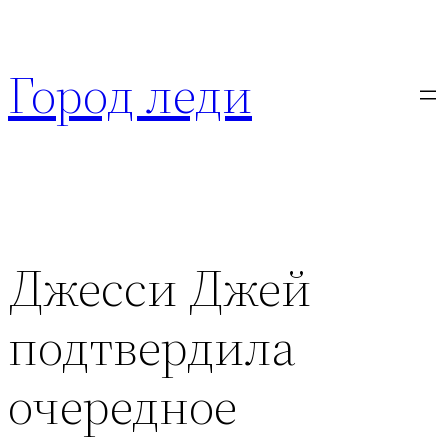
Перейти
к
Город леди
содержимому
Джесси Джей
подтвердила
очередное