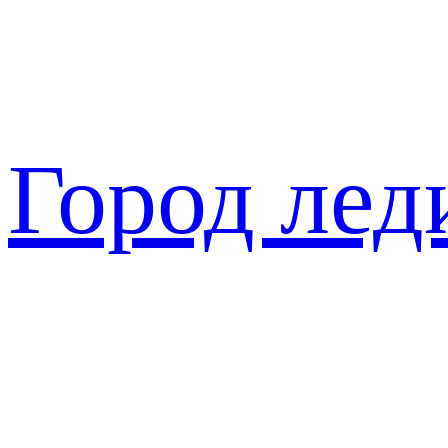
Перейти
к
содержимому
Город лед