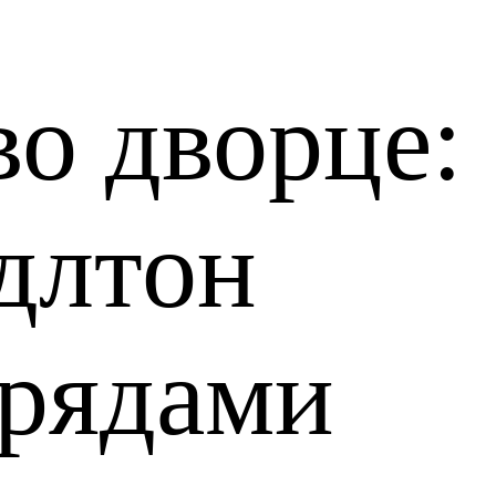
во дворце:
длтон
арядами