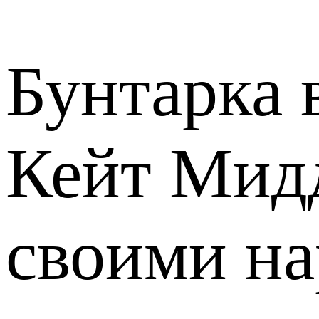
Бунтарка 
Кейт Мид
своими н