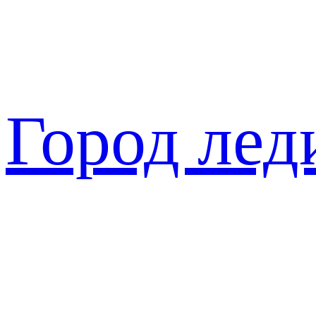
Перейти
к
содержимому
Город лед