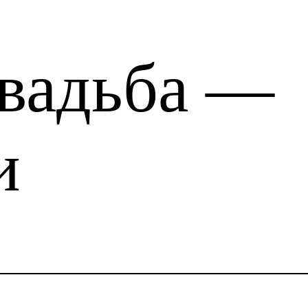
вадьба —
и