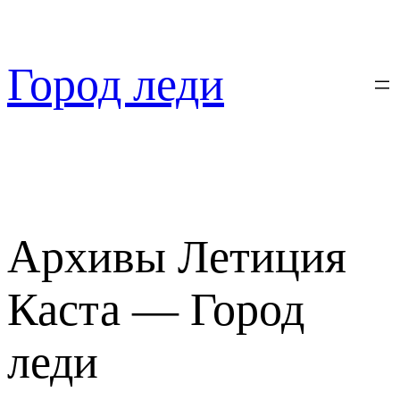
Перейти
к
содержимому
Город леди
Архивы Летиция
Каста — Город
леди